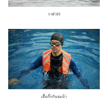
วาฬ H9
เสื้อกั๊กกันจมน้ํา