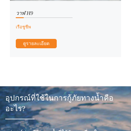
วาฬ H9
เรือชูชีพ
ดูรายละเอียด
อุปกรณ์ที่ใช้ในการกู้ภัยทางน้ำคือ
อะไร?