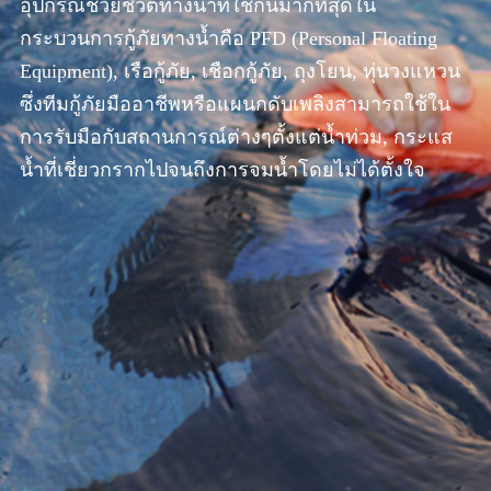
อุปกรณ์ช่วยชีวิตทางน้ำที่ใช้กันมากที่สุดใน
กระบวนการกู้ภัยทางน้ำคือ PFD (Personal Floating
Equipment), เรือกู้ภัย, เชือกกู้ภัย, ถุงโยน, ทุ่นวงแหวน
ซึ่งทีมกู้ภัยมืออาชีพหรือแผนกดับเพลิงสามารถใช้ใน
การรับมือกับสถานการณ์ต่างๆตั้งแต่น้ำท่วม, กระแส
น้ำที่เชี่ยวกรากไปจนถึงการจมน้ำโดยไม่ได้ตั้งใจ