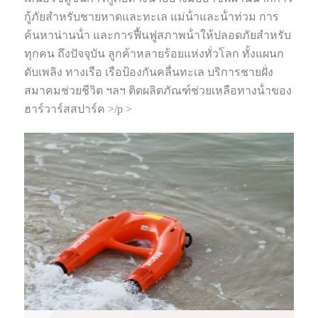
กู้ภัยสําหรับชายหาดและทะเล แม่น้ําและน้ําท่วม การ
ค้นหาน่านน้ํา และการฟื้นฟูสภาพน้ําให้ปลอดภัยสําหรับ
ทุกคน ถึงปัจจุบัน ลูกค้าหลายร้อยแห่งทั่วโลก ทั้งแผนก
ดับเพลิง ทางเรือ เรือป้องกันคลื่นทะเล บริการชายฝั่ง
สมาคมช่วยชีวิต ฯลฯ ติดผลิตภัณฑ์ช่วยเหลือทางน้ําของ
ฮาร์วาร์สสปาร์ค >/p >