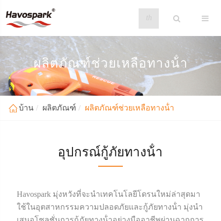
th
ผลิตภัณฑ์ช่วยเหลือทางน้ํา
บ้าน
ผลิตภัณฑ์
ผลิตภัณฑ์ช่วยเหลือทางน้ํา
อุปกรณ์กู้ภัยทางน้ํา
Havospark มุ่งหวังที่จะนําเทคโนโลยีโดรนใหม่ล่าสุดมา
ใช้ในอุตสาหกรรมความปลอดภัยและกู้ภัยทางน้ํา มุ่งนํา
เสนอโซลูชั่นการกู้ภัยทางน้ําอย่างมืออาชีพผ่านฉากการ