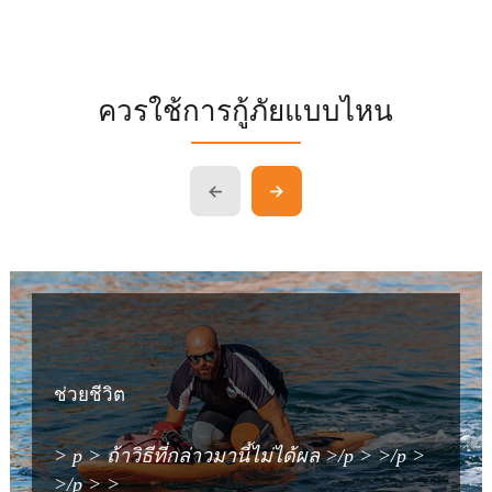
ควรใช้การกู้ภัยแบบไหน
เรียกนักกู้ภัยมืออาชีพ
> p > หากประเภทการกู้ภัยข้างต้นไม่ได้ผล
>/p >