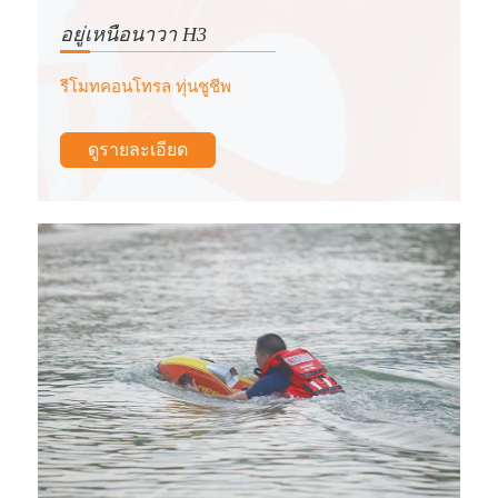
อยู่เหนือนาวา H3
รีโมทคอนโทรล ทุ่นชูชีพ
ดูรายละเอียด