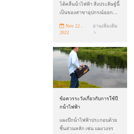
โต้คลื่นน้ําไฟฟ้า สิ่งประดิษฐ์นี้
เป็นของสาขาอุปกรณ์ออกกํา
ลังกายรูปแบบใหม่ นี่คือ
Nov 22 ,
อ่านเพิ่มเติม
กระดานโต้คลื่นที่ใช้พลังงาน
2022
จากแบตเตอรีลิเธียม
แบตเตอรี่ลิเธียมในตัว
ข้อควรระวังเกี่ยวกับการใช้ปี
กน้ําไฟฟ้า
แผงปีกน้ําไฟฟ้าประกอบด้วย
ชิ้นส่วนหลัก เช่น แผงวงจร